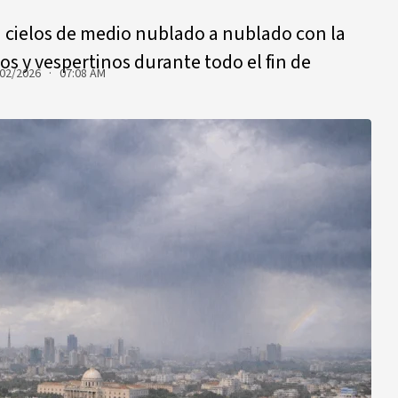
an cielos de medio nublado a nublado con la
s y vespertinos durante todo el fin de
02/2026 · 07:08 AM