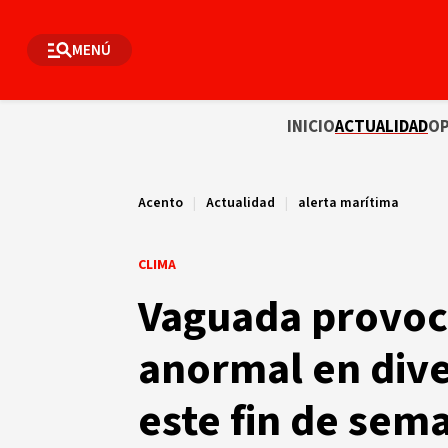
MENÚ
INICIO
ACTUALIDAD
OP
Acento
|
Actualidad
|
alerta marítima
CLIMA
Vaguada provoca
anormal en dive
este fin de sem