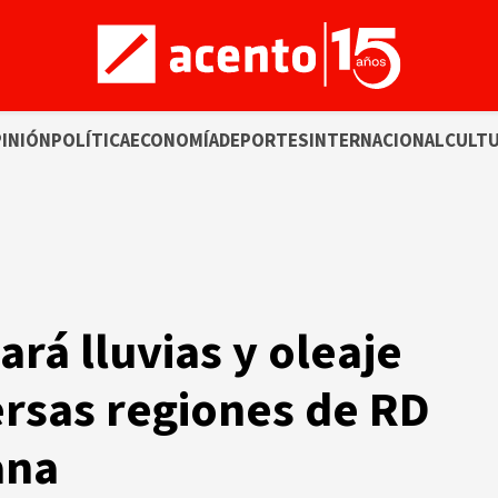
INIÓN
POLÍTICA
ECONOMÍA
DEPORTES
INTERNACIONAL
CULT
rá lluvias y oleaje
rsas regiones de RD
ana