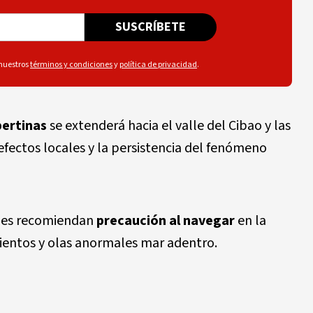
SUSCRÍBETE
 nuestros
términos y condiciones
y
política de privacidad
.
pertinas
se extenderá hacia el valle del Cibao y las
efectos locales y la persistencia del fenómeno
ades recomiendan
precaución al navegar
en la
vientos y olas anormales mar adentro.