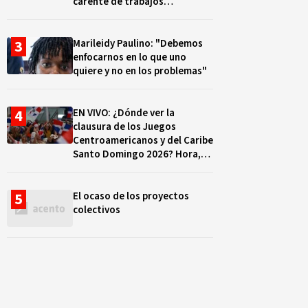
carente de trabajos
realizados, durante el 2019 y
2020
Marileidy Paulino: "Debemos
enfocarnos en lo que uno
quiere y no en los problemas"
EN VIVO: ¿Dónde ver la
clausura de los Juegos
Centroamericanos y del Caribe
Santo Domingo 2026? Hora,
lugar y quiénes cantarán
El ocaso de los proyectos
colectivos