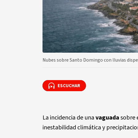
Nubes sobre Santo Domingo con lluvias disper
ESCUCHAR
ESCUCHAR
La incidencia de una
vaguada
sobre e
inestabilidad climática y precipitaci