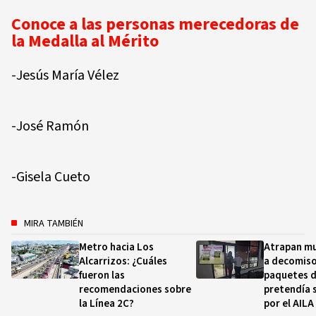
Conoce a las personas merecedoras de
la Medalla al Mérito
-Jesús María Vélez
-José Ramón
-Gisela Cueto
MIRA TAMBIÉN
Metro hacia Los
Atrapan mu
Alcarrizos: ¿Cuáles
a decomiso
fueron las
paquetes d
recomendaciones sobre
pretendía s
la Línea 2C?
por el AILA