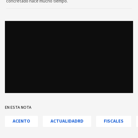
concretado hace mucho tiempo.
EN ESTA NOTA
ACENTO
ACTUALIDADRD
FISCALES