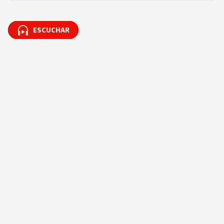
ESCUCHAR
ESCUCHAR