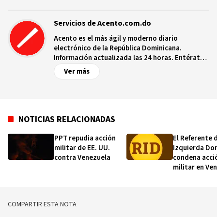
Servicios de Acento.com.do
Acento es el más ágil y moderno diario
electrónico de la República Dominicana.
Información actualizada las 24 horas. Entérate
de las noticias y sucesos más importantes a
Ver más
nivel nacional e internacional, videos y fotos
sobre los hechos y los protagonistas más
relevantes en tiempo real.
NOTICIAS RELACIONADAS
PPT repudia acción
El Referente d
militar de EE. UU.
Izquierda Do
contra Venezuela
condena acci
militar en Ve
captura de M
COMPARTIR ESTA NOTA