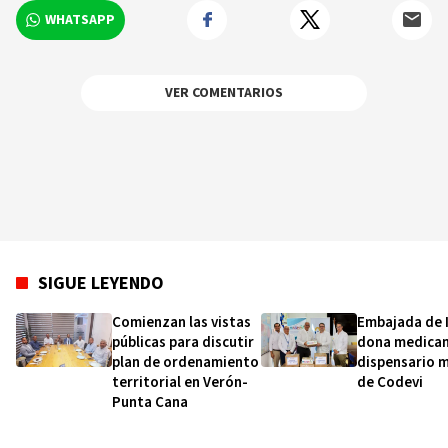
WHATSAPP
VER COMENTARIOS
SIGUE LEYENDO
Comienzan las vistas
Embajada de I
públicas para discutir
dona medica
plan de ordenamiento
dispensario 
territorial en Verón-
de Codevi
Punta Cana