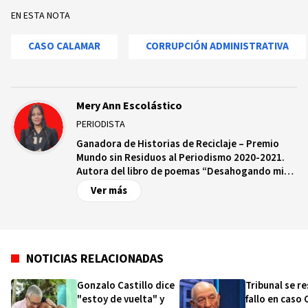
EN ESTA NOTA
CASO CALAMAR
CORRUPCIÓN ADMINISTRATIVA
Mery Ann Escolástico
PERIODISTA
Ganadora de Historias de Reciclaje – Premio
Mundo sin Residuos al Periodismo 2020-2021.
Autora del libro de poemas “Desahogando mis
deseos”. Periodista, Fotoperiodista,
Ver más
Corresponsal de Eventos, Abogada y Docente
en UNAPEC.
NOTICIAS RELACIONADAS
Gonzalo Castillo dice
Tribunal se r
"estoy de vuelta" y
fallo en caso