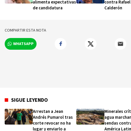
alimenta expectativas
contra Rafael
de candidatura
Calderón
COMPARTIR ESTA NOTA
WHATSAPP
SIGUE LEYENDO
Arrestan a Jean
Minerales crít
Andrés Pumarol tras
agua marchan
corte revocar no ha
sendas contra
lugar y enviarlo a
América Lati