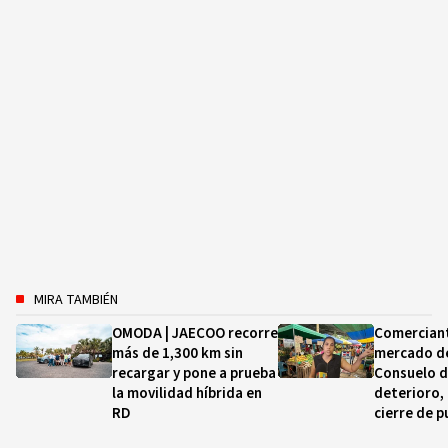
MIRA TAMBIÉN
OMODA | JAECOO recorre
Comerciant
más de 1,300 km sin
mercado de
recargar y pone a prueba
Consuelo d
la movilidad híbrida en
deterioro,
RD
cierre de p