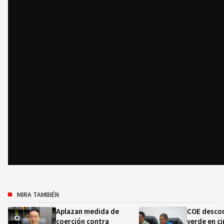
MIRA TAMBIÉN
Aplazan medida de
COE descon
coerción contra
verde en ci