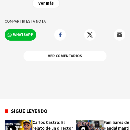
de las noticias y sucesos más importantes a
Ver más
nivel nacional e internacional, videos y fotos
sobre los hechos y los protagonistas más
relevantes en tiempo real.
COMPARTIR ESTA NOTA
WHATSAPP
VER COMENTARIOS
SIGUE LEYENDO
Carlos Castro: El
Familiares de
relato de un director
Handal manti