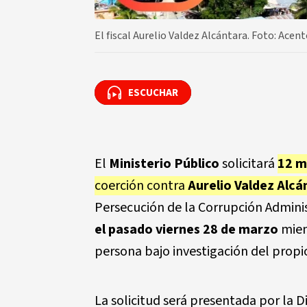
El fiscal Aurelio Valdez Alcántara. Foto: Acen
ESCUCHAR
ESCUCHAR
El
Ministerio Público
solicitará
12 m
coerción contra
Aurelio Valdez Alcá
Persecución de la Corrupción Admini
el pasado viernes 28 de marzo
mien
persona bajo investigación del prop
La solicitud será presentada por la D