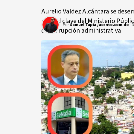
Aurelio Valdez Alcántara se dese
unidad clave del Ministerio Públic
Por
Samuel Tapia /acento.com.do
3
de corrupción administrativa