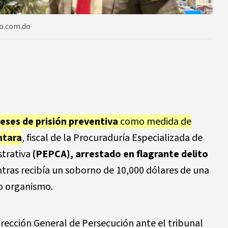
to.com.do
eses de prisión preventiva
como medida de
ntara
, fiscal de la Procuraduría Especializada de
strativa
(PEPCA),
arrestado en flagrante delito
tras recibía un soborno de 10,000 dólares de una
io organismo.
irección General de Persecución ante el tribunal