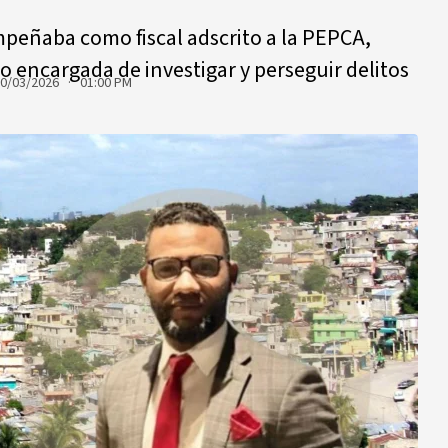
mpeñaba como fiscal adscrito a la PEPCA,
o encargada de investigar y perseguir delitos
0/03/2026 · 01:00 PM