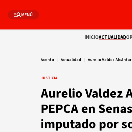
MENÚ
INICIO
ACTUALIDAD
OP
Acento
|
Actualidad
|
Aurelio Valdez Alcántar
JUSTICIA
Aurelio Valdez A
PEPCA en Senasa
imputado por s