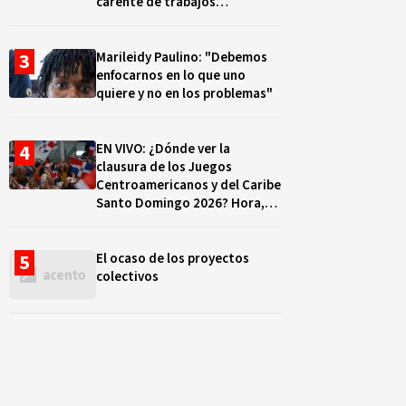
carente de trabajos
realizados, durante el 2019 y
2020
Marileidy Paulino: "Debemos
enfocarnos en lo que uno
quiere y no en los problemas"
EN VIVO: ¿Dónde ver la
clausura de los Juegos
Centroamericanos y del Caribe
Santo Domingo 2026? Hora,
lugar y quiénes cantarán
El ocaso de los proyectos
colectivos