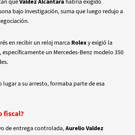
ican que
Valdez Alcántara
habría exigido
rsona bajo investigación, suma que luego redujo a
negociación.
és en recibir un reloj marca
Rolex
y exigió la
a, específicamente un Mercedes-Benz modelo 350
des.
o lugar a su arresto, formaba parte de esa
 fiscal?
ivo de entrega controlada,
Aurelio Valdez