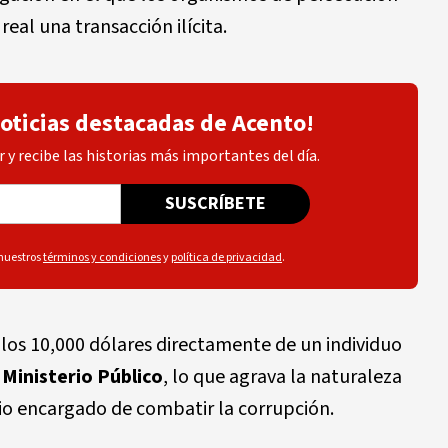
al una transacción ilícita.
noticias destacadas de Acento!
 y recibe las historias más importantes del día.
SUSCRÍBETE
 nuestros
términos y condiciones
y
política de privacidad
.
o los 10,000 dólares directamente de un individuo
l
Ministerio Público
, lo que agrava la naturaleza
rio encargado de combatir la corrupción.