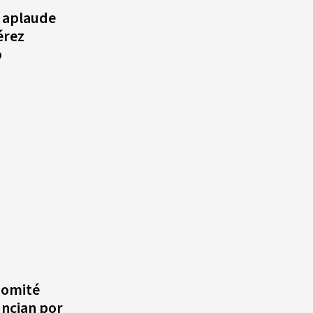
agosto, hechos y
a aplaude
conmemoraciones de esta
érez
fecha
o
Comité
ncian por