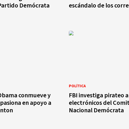
 Partido Demócrata
escándalo de los corr
POLÍTICA
 Obama conmueve y
FBI investiga pirateo 
pasiona en apoyo a
electrónicos del Comi
inton
Nacional Demócrata