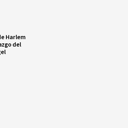
de Harlem
azgo del
gel