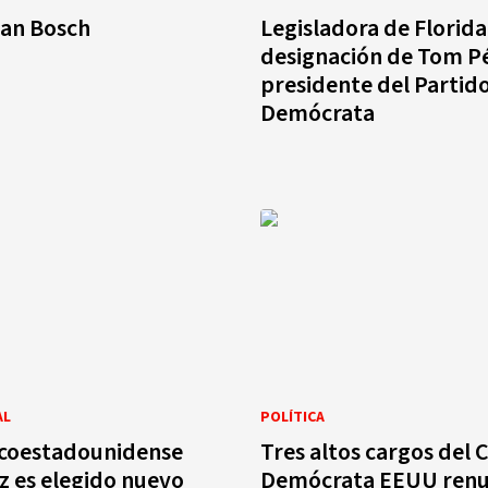
uan Bosch
Legisladora de Florid
designación de Tom P
presidente del Partid
Demócrata
AL
POLÍTICA
icoestadounidense
Tres altos cargos del 
 es elegido nuevo
Demócrata EEUU renu