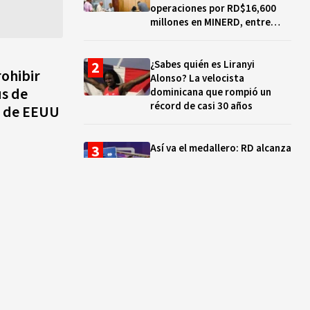
operaciones por RD$16,600
millones en MINERD, entre
2019 y 2020
¿Sabes quién es Liranyi
ohibir
Alonso? La velocista
us de
dominicana que rompió un
récord de casi 30 años
o de EEUU
Así va el medallero: RD alcanza
30 oros, supera a Puerto Rico
y se afianza en el quinto lugar
Muere Jorge Frías, diputado
del PRM por Santo Domingo
Este
¿Qué se celebra hoy en el
mundo? Efemérides del 7 de