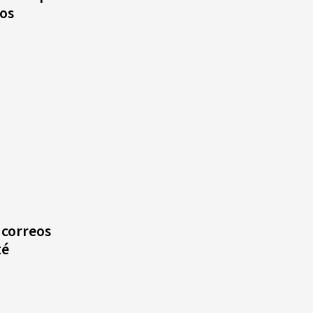
eos
a correos
té