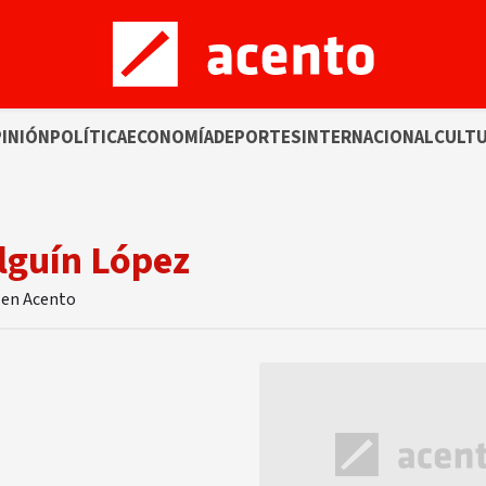
INIÓN
POLÍTICA
ECONOMÍA
DEPORTES
INTERNACIONAL
CULT
lguín López
z en Acento