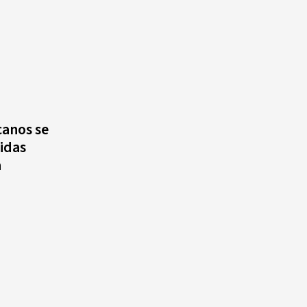
canos se
idas
a