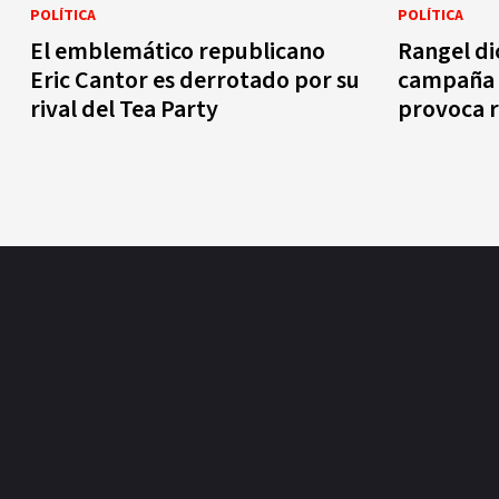
POLÍTICA
POLÍTICA
El emblemático republicano
Rangel di
Eric Cantor es derrotado por su
campaña e
rival del Tea Party
provoca r