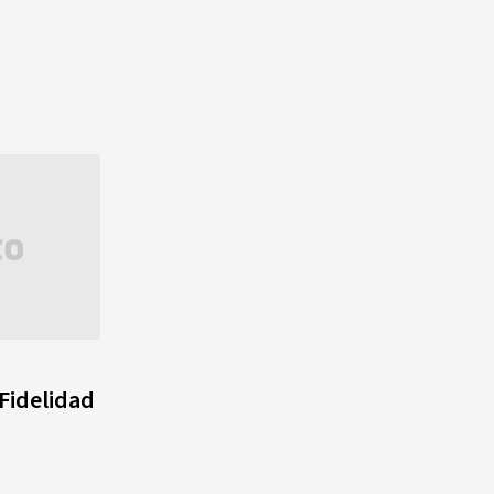
agosto, hechos y
conmemoraciones de esta
fecha
 Fidelidad