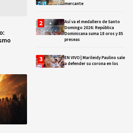
mercante
Así va el medallero de Santo
Domingo 2026: República
o:
Dominicana suma 18 oros y 85
ismo
preseas
EN VIVO | Marileidy Paulino sale
a defender su corona en los
400 metros
Bono a Mil 2026-2027: cómo
consultar si están tus hijos e
hijas en la lista y cuándo
puedes cobrar
¿Qué se celebra hoy en el
mundo? Efemérides del 5 de