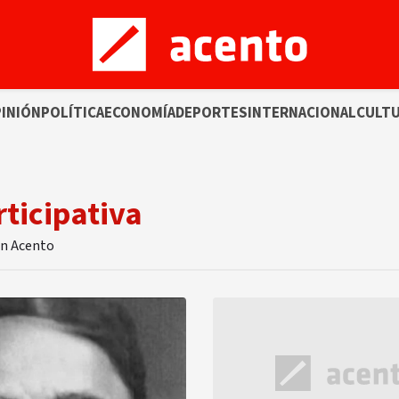
INIÓN
POLÍTICA
ECONOMÍA
DEPORTES
INTERNACIONAL
CULT
ticipativa
en Acento