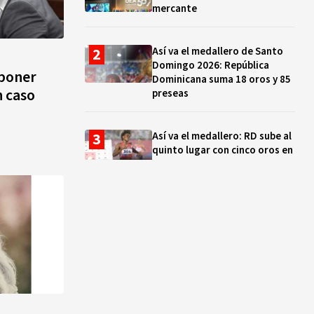
mercante
Así va el medallero de Santo
Domingo 2026: República
sponer
Dominicana suma 18 oros y 85
n caso
preseas
Así va el medallero: RD sube al
quinto lugar con cinco oros en
la jornada y otro recuperado
por apelación
Cámara de Cuentas detecta
expedientes incompletos de
operaciones por RD$16,600
millones en MINERD, entre
2019 y 2020
¿Sabes quién es Liranyi