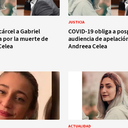
JUSTICIA
cárcel a Gabriel
COVID-19 obliga a po
a por la muerte de
audiencia de apelació
Celea
Andreea Celea
ACTUALIDAD