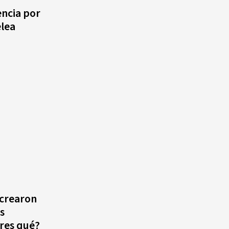
Alonso? La velocista
encia por
dominicana que rompió un
lea
récord de casi 30 años
¿Quién era Román Ramos? El
empresario que transformó el
comercio moderno en
República Dominicana
¿Qué se celebra hoy en el
mundo? Efemérides del 6 de
agosto, hechos y
conmemoraciones de esta
fecha
 crearon
s
eres qué?