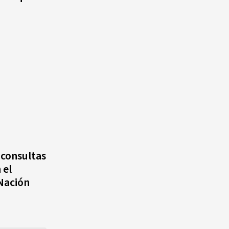
s consultas
 el
 Nación