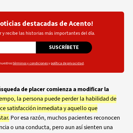
noticias destacadas de Acento!
 y recibe las historias más importantes del día.
SUSCRÍBETE
 nuestros
términos y condiciones
y
política de privacidad
.
squeda de placer comienza a modificar la
iempo, la persona puede perder la habilidad de
uce satisfacción inmediata y aquello que
tar.
Por esa razón, muchos pacientes reconocen
ncia o una conducta, pero aun así sienten una