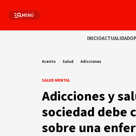
MENÚ
INICIO
ACTUALIDAD
OP
Acento
|
Salud
|
Adicciones
SALUD MENTAL
Adicciones y sa
sociedad debe 
sobre una enfe