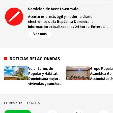
Servicios de Acento.com.do
Acento es el más ágil y moderno diario
electrónico de la República Dominicana.
Información actualizada las 24 horas. Entérate
de las noticias y sucesos más importantes a
Ver más
nivel nacional e internacional, videos y fotos
sobre los hechos y los protagonistas más
relevantes en tiempo real.
NOTICIAS RELACIONADAS
Voluntarios de
Grupo Popula
Popular y Hábitat
Asamblea Gen
Dominicana mejoran
Accionistas 2
viviendas y cancha
deportiva en Yaguate
COMPARTIR ESTA NOTA