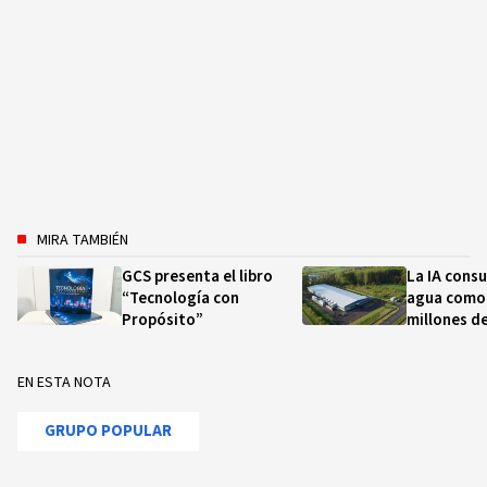
MIRA TAMBIÉN
GCS presenta el libro
La IA cons
“Tecnología con
agua como
Propósito”
millones d
EN ESTA NOTA
GRUPO POPULAR