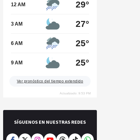
29°
12 AM
27°
3 AM
25°
6 AM
25°
9 AM
Ver pronóstico del tiempo extendido
Actualizado: 9:53 PM
SÍGUENOS EN NUESTRAS REDES