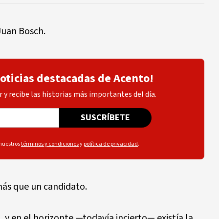
Juan Bosch.
noticias destacadas de Acento!
 y recibe las historias más importantes del día.
SUSCRÍBETE
 nuestros
términos y condiciones
y
política de privacidad
.
más que un candidato.
, y en el horizonte —todavía incierto— existía la