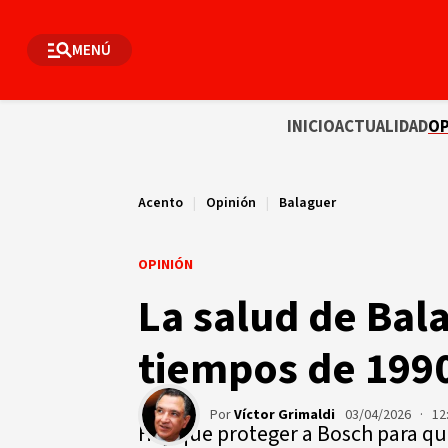
MENÚ
INICIO
ACTUALIDAD
OP
Acento
|
Opinión
|
Balaguer
OPINIÓN
La salud de Bal
tiempos de 199
Por
Víctor Grimaldi
03/04/2026 · 12
Hay que proteger a Bosch para qu