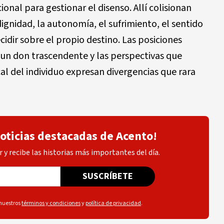
onal para gestionar el disenso. Allí colisionan
ignidad, la autonomía, el sufrimiento, el sentido
ecidir sobre el propio destino. Las posiciones
 un don trascendente y las perspectivas que
al del individuo expresan divergencias que rara
noticias destacadas de Acento!
 y recibe las historias más importantes del día.
SUSCRÍBETE
 nuestros
términos y condiciones
y
política de privacidad
.