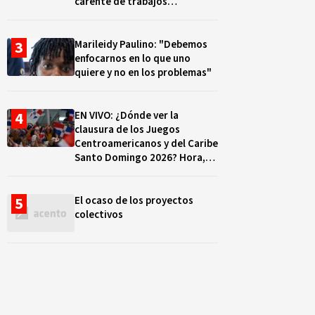
carente de trabajos
realizados, durante el 2019 y
2020
Marileidy Paulino: "Debemos
enfocarnos en lo que uno
quiere y no en los problemas"
EN VIVO: ¿Dónde ver la
clausura de los Juegos
Centroamericanos y del Caribe
Santo Domingo 2026? Hora,
lugar y quiénes cantarán
El ocaso de los proyectos
colectivos