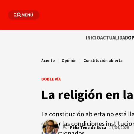
MENÚ
INICIO
ACTUALIDAD
OP
Acento
|
Opinión
|
Constitución abierta
DOBLE VÍA
La religión en l
La constitución abierta no está l
ofrecer las condiciones institucio
Por
Félix Tena de Sosa
17/04/2026 ·
ser gestionados.