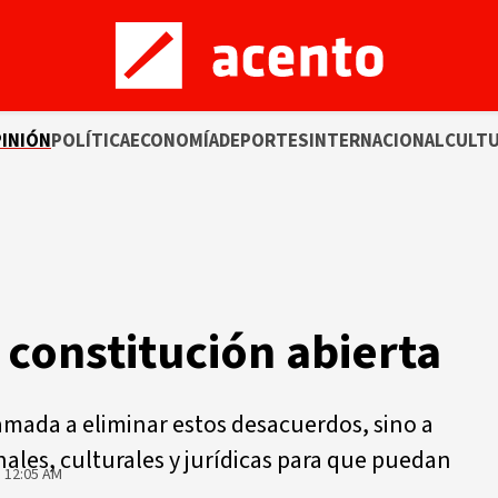
INIÓN
POLÍTICA
ECONOMÍA
DEPORTES
INTERNACIONAL
CULT
a constitución abierta
lamada a eliminar estos desacuerdos, sino a
nales, culturales y jurídicas para que puedan
 12:05 AM