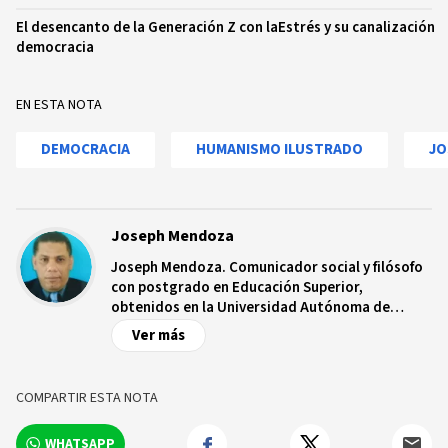
El desencanto de la Generación Z con la
Estrés y su canalización
democracia
EN ESTA NOTA
DEMOCRACIA
HUMANISMO ILUSTRADO
JO
Joseph Mendoza
Joseph Mendoza. Comunicador social y filósofo
con postgrado en Educación Superior,
obtenidos en la Universidad Autónoma de
Santo Domingo (UASD). Magister en filosofía en
Ver más
un Mundo Global en la Universidad del País
Vasco (UPU) y la UASD. Además, es profesor de
la Escuela de Filosofía de
COMPARTIR ESTA NOTA
la Universidad Autónoma de Santo Domingo
(UASD). Tiene varios libros, artículos y ensayos
WHATSAPP
publicados y dictados conferencias en la