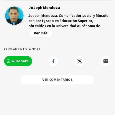
Joseph Mendoza
Joseph Mendoza. Comunicador social y filósofo
con postgrado en Educación Superior,
obtenidos en la Universidad Autónoma de
Santo Domingo (UASD). Magister en filosofía en
Ver más
un Mundo Global en la Universidad del País
Vasco (UPU) y la UASD. Además, es profesor de
la Escuela de Filosofía de
COMPARTIR ESTA NOTA
la Universidad Autónoma de Santo Domingo
(UASD). Tiene varios libros, artículos y ensayos
WHATSAPP
publicados y dictados conferencias en la
Academia de Ciencias de la República
Dominicana.
VER COMENTARIOS