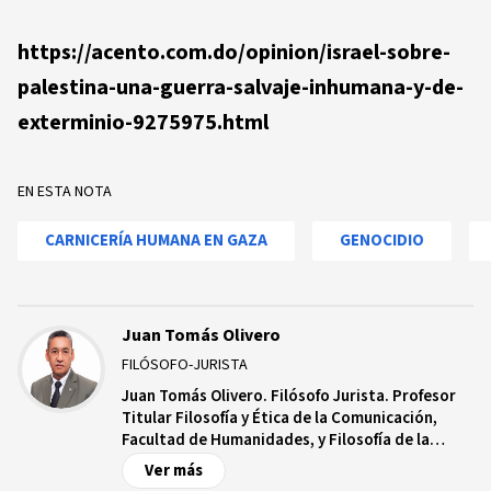
https://acento.com.do/opinion/israel-sobre-
palestina-una-guerra-salvaje-inhumana-y-de-
exterminio-9275975.html
EN ESTA NOTA
CARNICERÍA HUMANA EN GAZA
GENOCIDIO
Juan Tomás Olivero
FILÓSOFO-JURISTA
Juan Tomás Olivero. Filósofo Jurista. Profesor
Titular Filosofía y Ética de la Comunicación,
Facultad de Humanidades, y Filosofía de la
Educación de la Facultad de Ciencias de la
Ver más
Educación, Universidad Autónoma de Santo