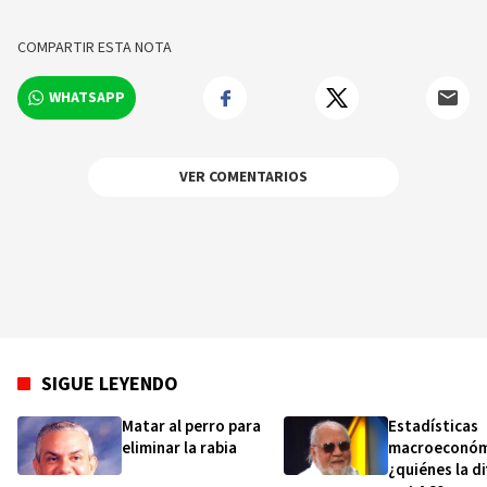
Domingo (UASD). Con Suficiencia Investigadora
(DEA) Universidad del País Vasco (UPV-EHU
COMPARTIR ESTA NOTA
2009). Maestría en Enseñanza Superior (UASD-
1990). Vicepresidente Tribunal Disciplinario
WHATSAPP
Colegio de Periodistas (CDP). Barahona (Savica)
República Dominicana.
VER COMENTARIOS
SIGUE LEYENDO
Matar al perro para
Estadísticas
eliminar la rabia
macroeconóm
¿quiénes la d