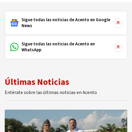
SICA, Vicepresidencia de El Salvador y la
Fundación Alemana, Hanns Seidel Stiftung.,
pendiente presentación trabajo final para optar
Sigue todas las noticias de Acento en Google
por el grado de Maestría. Ha publicado 12 libros
News
de poemas; sus textos han sido antologados en
más de 15 antologías en República Dominicana y
el extranjero. Laboró como Director Creativo en
Sigue todas las noticias de Acento en
las más grandes y prestigiosas agencias de
WhatsApp
publicidad de su país, entre los años de 1987-
2004. Ha sido profesor de marketing, publicidad
y comunicación en universidades de República
Dominicana y El Salvador. Ha sido consultor de
campañas políticas en su país, El Salvador,
Nicaragua, Guatemala y Honduras, entre los
años 2000-2025. Produce desde El Salvador, el
Podcast:” Bitácora Centroamericana y
Caribeña”, cada lunes a las 7:00 PM, hora de El
Salvador, trasmitido por YouTube y Facebook a
través de la plataforma Cronio TV.