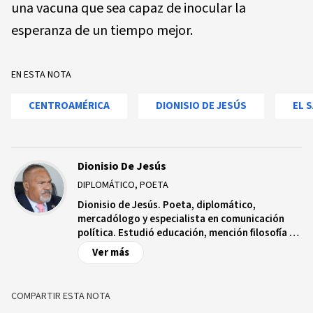
una vacuna que sea capaz de inocular la
esperanza de un tiempo mejor.
EN ESTA NOTA
CENTROAMÉRICA
DIONISIO DE JESÚS
EL 
Dionisio De Jesús
DIPLOMÁTICO, POETA
Dionisio de Jesús. Poeta, diplomático,
mercadólogo y especialista en comunicación
política. Estudió educación, mención filosofía y
letras en la Universidad Autónoma de Santo
Ver más
Domingo (UASD). Realizó estudios de
Postgrado en Mercadeo en la Universidad
Católica Santo Domingo (UCSD), donde
COMPARTIR ESTA NOTA
impartió docencia; obtuvo Maestría en