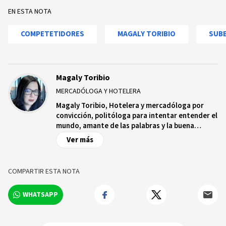
EN ESTA NOTA
COMPETETIDORES
MAGALY TORIBIO
SUB
Magaly Toribio
MERCADÓLOGA Y HOTELERA
Magaly Toribio, Hotelera y mercadóloga por
convicción, politóloga para intentar entender el
mundo, amante de las palabras y la buena
lectura. Ex- viceministra de turismo, reconocida
Ver más
en múltiples ocasiones por los principales
gremios del sector turístico nacional e
internacional. Experta en marketing turístico y
COMPARTIR ESTA NOTA
gestión sostenible de destinos turísticos.
Investigadora, académica y consultora privada
WHATSAPP
de empresas, universidades y destinos
turísticos. Presidente de la empresa TARGET
Consultores de Mercadeo y creadora de la