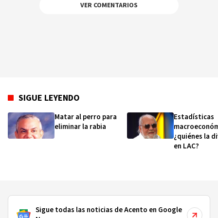
primera empresa del país suplidora de
VER COMENTARIOS
soluciones de movilidad para turistas con
discapacidad, Scooters DR.
SIGUE LEYENDO
Matar al perro para
Estadísticas
eliminar la rabia
macroeconóm
¿quiénes la d
en LAC?
Sigue todas las noticias de Acento en Google