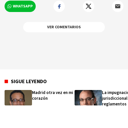
Doctorado en la Universidad del País Vasco:
WHATSAPP
Sociedad Democracia Estado y Derecho.
Coordinador de maestría de Derecho
Migratorio y Consular en la UASD Maestro de
grado actualmente en la UASD Ex consultor
VER COMENTARIOS
Jurídico de la Junta Central Electoral 2002-2007
Abogado de ejercicio. Delegado político
nacional del PRD 2012-2020
SIGUE LEYENDO
Madrid otra vez en mi
La impugnaci
corazón
jurisdiccional
reglamentos