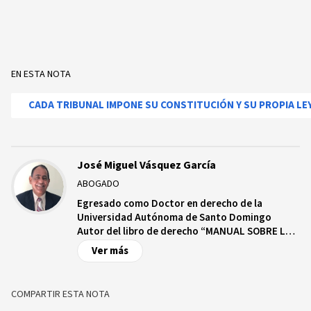
EN ESTA NOTA
CADA TRIBUNAL IMPONE SU CONSTITUCIÓN Y SU PROPIA LE
José Miguel Vásquez García
ABOGADO
Egresado como Doctor en derecho de la
Universidad Autónoma de Santo Domingo
Autor del libro de derecho “MANUAL SOBRE LAS
ACTAS Y ACCIONES DEL ESTADO CIVIL”.
Ver más
Especialista en materia electoral y derecho
migratorio Maestría en derecho civil y procesal
civil Maestría en Relaciones Internacionales
COMPARTIR ESTA NOTA
Maestría en estudios electorales Cursando el