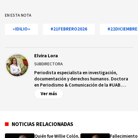
EN ESTA NOTA
«IDILIO»
#21FEBRERO2026
#22DICIEMBRE
Elvira Lora
SUBDIRECTORA
Periodista especialista en investigación,
documentación y derechos humanos. Doctora
en Periodismo & Comunicación de la #UAB.
Productora transmediática y fundadora de una
Ver más
plataforma de periodismo feminista Ciudadanía
Fémina.
NOTICIAS RELACIONADAS
Quién fue Willie Colón,
Fallecimiento 