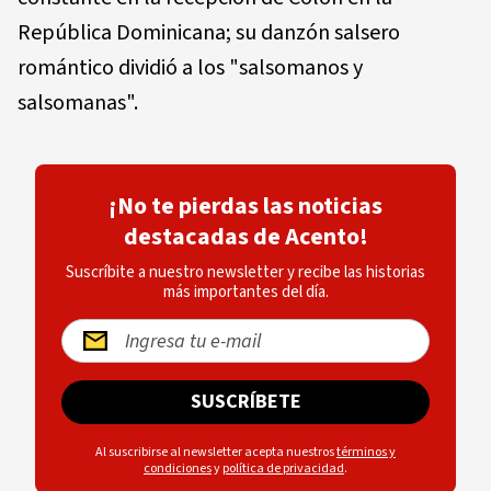
República Dominicana; su danzón salsero
romántico dividió a los "salsomanos y
salsomanas".
¡No te pierdas las noticias
destacadas de Acento!
Suscríbite a nuestro newsletter y recibe las historias
más importantes del día.
SUSCRÍBETE
Al suscribirse al newsletter acepta nuestros
términos y
condiciones
y
política de privacidad
.