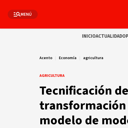
MENÚ
INICIO
ACTUALIDAD
OP
Acento
|
Economía
|
agricultura
AGRICULTURA
Tecnificación d
transformación
modelo de mode