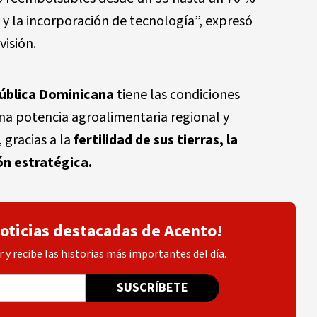
 y la incorporación de tecnología”, expresó
isión.
ública Dominicana
tiene las condiciones
na potencia agroalimentaria regional y
, gracias a la
fertilidad de sus tierras, la
ón estratégica.
noticias destacadas de Acento!
 y recibe las historias más importantes del día.
SUSCRÍBETE