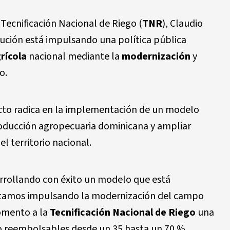
e Tecnificación Nacional de Riego (
TNR
), Claudio
tución está impulsando una política pública
rícola
nacional mediante la
modernización
y
o.
cto radica en la implementación de un modelo
roducción agropecuaria dominicana y ampliar
l territorio nacional.
rrollando con éxito un modelo que está
Estamos impulsando la modernización del campo
omento a la
Tecnificación Nacional de Riego
una
o reembolsables desde un 35 hasta un 70 %