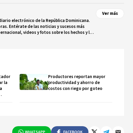
Ver más
diario electrónico de la República Dominicana.
ras. Entérate de las noticias y sucesos más
ternacional, videos y fotos sobre los hechos y los
 tiempo real.
tador
Productores reportan mayor
ar la
productividad y ahorro de
ra
costos con riego por goteo
WHATSAPP
FACEBOOK