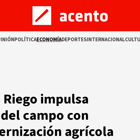
INIÓN
POLÍTICA
ECONOMÍA
DEPORTES
INTERNACIONAL
CULT
e Riego impulsa
 del campo con
rnización agrícola