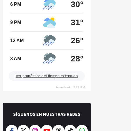
30°
6 PM
31°
9 PM
26°
12 AM
28°
3 AM
Ver pronóstico del tiempo extendido
Actualizado: 3:29 PM
SÍGUENOS EN NUESTRAS REDES