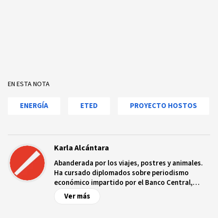
EN ESTA NOTA
ENERGÍA
ETED
PROYECTO HOSTOS
Karla Alcántara
Abanderada por los viajes, postres y animales.
Ha cursado diplomados sobre periodismo
económico impartido por el Banco Central,
periodismo de investigación por el Instituto
Ver más
Tecnológico de Santo Domingo, finanzas por el
Ministerio de Hacienda y turismo gastronómico