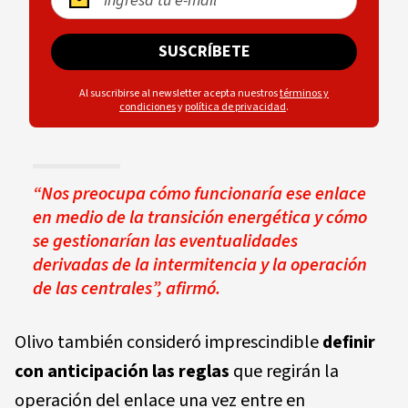
SUSCRÍBETE
Al suscribirse al newsletter acepta nuestros
términos y
condiciones
y
política de privacidad
.
“Nos preocupa cómo funcionaría ese enlace
en medio de la transición energética y cómo
se gestionarían las eventualidades
derivadas de la intermitencia y la operación
de las centrales”, afirmó.
Olivo también consideró imprescindible
definir
con anticipación las reglas
que regirán la
operación del enlace una vez entre en