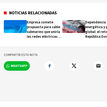
por la Organización Internacional Italo-
Dominicano.
NOTICIAS RELACIONADAS
Empresa somete
Dependencia
propuesta para cable
energética y 
submarino que uniría
global: el ret
las redes eléctricas de
República Do
RD y Puerto Rico
ante la volati
petróleo
COMPARTIR ESTA NOTA
WHATSAPP