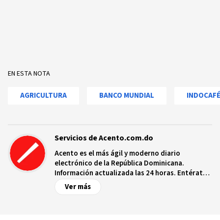
EN ESTA NOTA
AGRICULTURA
BANCO MUNDIAL
INDOCAF
Servicios de Acento.com.do
Acento es el más ágil y moderno diario
electrónico de la República Dominicana.
Información actualizada las 24 horas. Entérate
de las noticias y sucesos más importantes a
Ver más
nivel nacional e internacional, videos y fotos
sobre los hechos y los protagonistas más
relevantes en tiempo real.