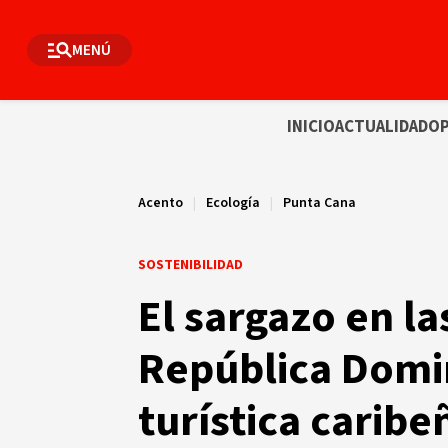
MENÚ
INICIO
ACTUALIDAD
OP
Acento
|
Ecología
|
Punta Cana
SOSTENIBILIDAD
El sargazo en l
República Domi
turística caribe