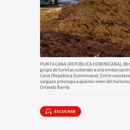
PUNTA CANA (REPÚBLICA DOMINICANA), 08/07/2
grupo de turistas subiendo a una embarcación
Cana (República Dominicana). Entre cocoteros 
sargazo preocupa a quienes viven del turismo, 
Orlando Barría
ESCUCHAR
ESCUCHAR