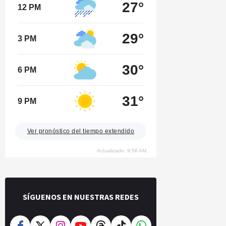
27°
12 PM
29°
3 PM
30°
6 PM
31°
9 PM
Ver pronóstico del tiempo extendido
Actualizado: 9:56 AM
SÍGUENOS EN NUESTRAS REDES