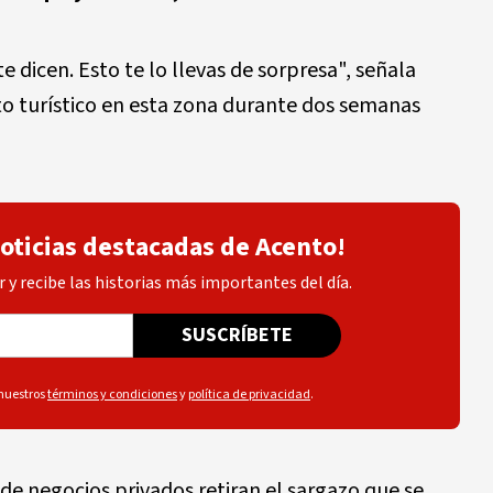
e dicen. Esto te lo llevas de sorpresa", señala
o turístico en esta zona durante dos semanas
noticias destacadas de Acento!
 y recibe las historias más importantes del día.
SUSCRÍBETE
 nuestros
términos y condiciones
y
política de privacidad
.
 de negocios privados retiran el sargazo que se