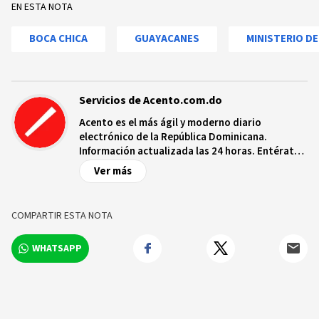
EN ESTA NOTA
BOCA CHICA
GUAYACANES
MINISTERIO D
Servicios de Acento.com.do
Acento es el más ágil y moderno diario
electrónico de la República Dominicana.
Información actualizada las 24 horas. Entérate
de las noticias y sucesos más importantes a
Ver más
nivel nacional e internacional, videos y fotos
sobre los hechos y los protagonistas más
relevantes en tiempo real.
COMPARTIR ESTA NOTA
WHATSAPP