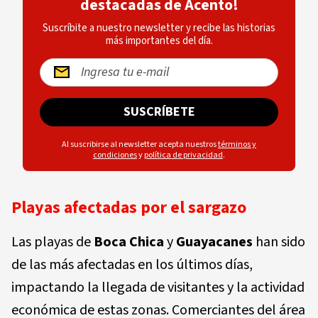
destacadas de Acento!
Suscríbite a nuestro newsletter y recibe las historias
más importantes del día.
SUSCRÍBETE
Al suscribirse al newsletter acepta nuestros
términos y
condiciones
y
política de privacidad
.
Playas afectadas por el sargazo
Las playas de
Boca Chica
y
Guayacanes
han sido
de las más afectadas en los últimos días,
impactando la llegada de visitantes y la actividad
económica de estas zonas. Comerciantes del área