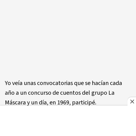
Yo veía unas convocatorias que se hacían cada
año a un concurso de cuentos del grupo La
Máscara y un día, en 1969, participé.
En Miches circuló una información de que en un
lugar llamado Guaco, que era una parte agrícola,