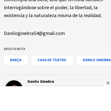
interrogándose sobre el poder, la libertad, la
existencia y la naturaleza misma de la realidad.
Daniloginebra54@gmail.com
EN ESTA NOTA
BARÇA
CASA DE TEATRO
DANILO GINEBRA
Danilo Ginebra
PUBLICISTA Y DIRECTOR DE TEATRO
Danilo Ginebra. Director de teatro, publicista y
gestor cultural, reconocido por su innovación y
compromiso con los valores patrióticos y
sociales. Su dedicación al arte, la publicidad y la