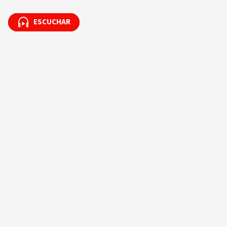
ESCUCHAR
ESCUCHAR