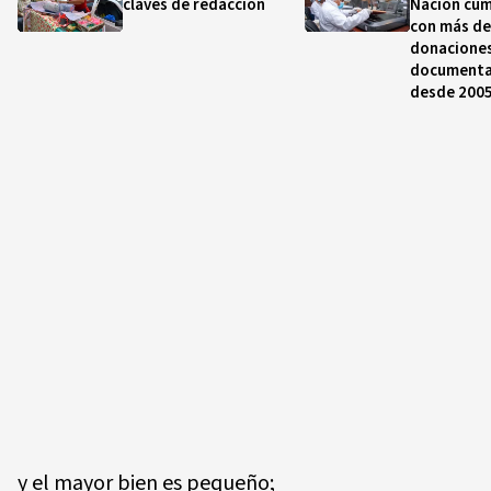
claves de redacción
Nación cum
con más de
donacione
documental
desde 200
y el mayor bien es pequeño;