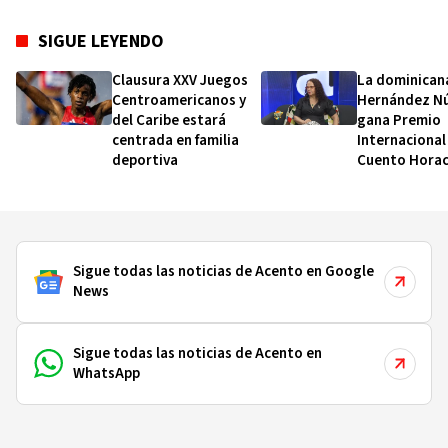
Adentro¨ (poema, 2008) y Literatura Infantil
para el Desarrollo de la Creatividad y el
SIGUE LEYENDO
Pensamiento Crítico (Ensayo,2013). Profesor
Escuela de Letras UASD.
Clausura XXV Juegos
La dominican
Centroamericanos y
Hernández N
del Caribe estará
gana Premio
centrada en familia
Internacional
deportiva
Cuento Horac
Quiroga 2026
Sigue todas las noticias de Acento en Google
News
Sigue todas las noticias de Acento en
WhatsApp