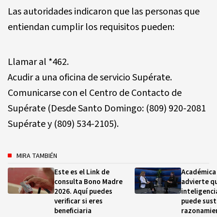
Las autoridades indicaron que las personas que
entiendan cumplir los requisitos pueden:
Llamar al *462.
Acudir a una oficina de servicio Supérate.
Comunicarse con el Centro de Contacto de
Supérate (Desde Santo Domingo: (809) 920-2081
Supérate y (809) 534-2105).
MIRA TAMBIÉN
Este es el Link de
Académica
consulta Bono Madre
advierte qu
2026. Aquí puedes
inteligencia
verificar si eres
puede susti
beneficiaria
razonamie