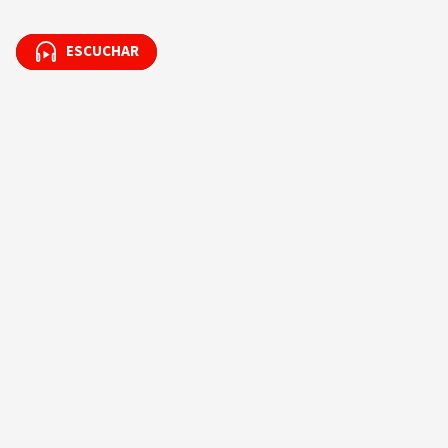
ESCUCHAR
ESCUCHAR