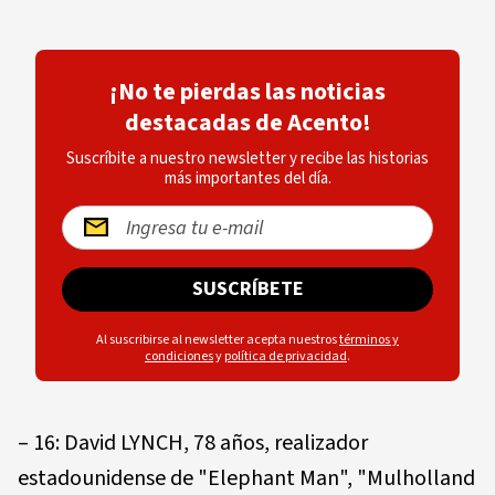
¡No te pierdas las noticias
destacadas de Acento!
Suscríbite a nuestro newsletter y recibe las historias
más importantes del día.
SUSCRÍBETE
Al suscribirse al newsletter acepta nuestros
términos y
condiciones
y
política de privacidad
.
– 16: David LYNCH, 78 años, realizador
estadounidense de "Elephant Man", "Mulholland