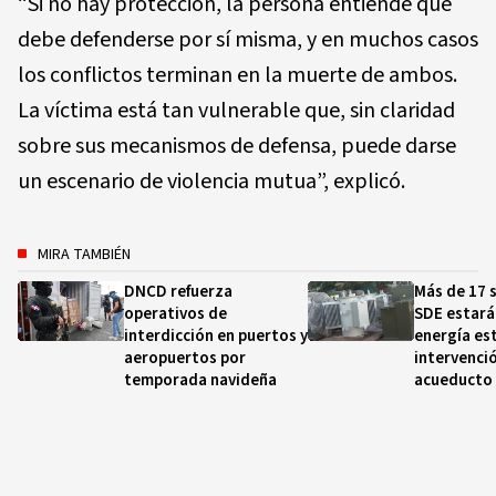
“Si no hay protección, la persona entiende que
debe defenderse por sí misma, y en muchos casos
los conflictos terminan en la muerte de ambos.
La víctima está tan vulnerable que, sin claridad
sobre sus mecanismos de defensa, puede darse
un escenario de violencia mutua”, explicó.
MIRA TAMBIÉN
DNCD refuerza
Más de 17 
operativos de
SDE estará
interdicción en puertos y
energía es
aeropuertos por
intervenci
temporada navideña
acueducto