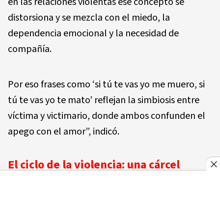
en las relaciones violentas ese concepto se
distorsiona y se mezcla con el miedo, la
dependencia emocional y la necesidad de
compañía.
Por eso frases como ‘si tú te vas yo me muero, si
tú te vas yo te mato’ reflejan la simbiosis entre
víctima y victimario, donde ambos confunden el
apego con el amor”, indicó.
El ciclo de la violencia: una cárcel
invisible
Camacho Grullón explica que la violencia de
pareja se mantiene en lo que denomina un “ciclo