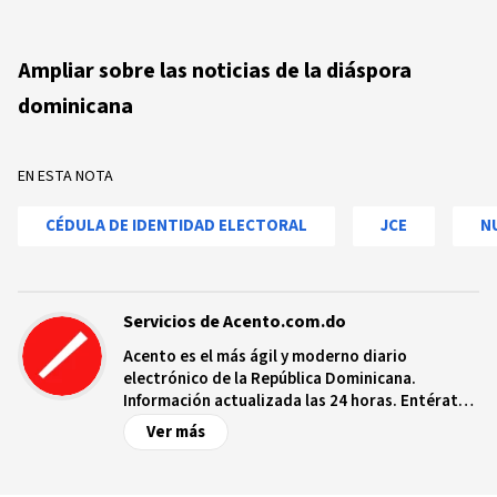
Ampliar sobre las noticias de la diáspora
dominicana
EN ESTA NOTA
CÉDULA DE IDENTIDAD ELECTORAL
JCE
N
Servicios de Acento.com.do
Acento es el más ágil y moderno diario
electrónico de la República Dominicana.
Información actualizada las 24 horas. Entérate
de las noticias y sucesos más importantes a
Ver más
nivel nacional e internacional, videos y fotos
sobre los hechos y los protagonistas más
relevantes en tiempo real.