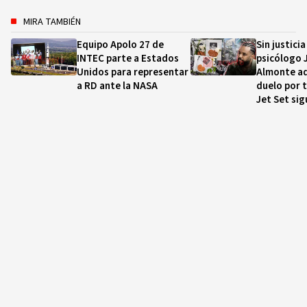
MIRA TAMBIÉN
Equipo Apolo 27 de
Sin justicia
INTEC parte a Estados
psicólogo 
Unidos para representar
Almonte ad
a RD ante la NASA
duelo por 
Jet Set sig