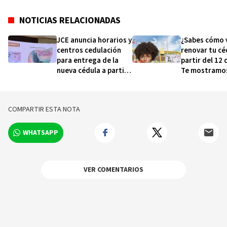
NOTICIAS RELACIONADAS
JCE anuncia horarios y
¿Sabes cómo 
centros cedulación
renovar tu cé
para entrega de la
partir del 12 
nueva cédula a partir
Te mostramos
del 12 de abril
a paso para o
COMPARTIR ESTA NOTA
WHATSAPP
VER COMENTARIOS