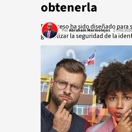
obtenerla
El proceso ha sido diseñado para s
Por
Abraham Marmolejos
17/03/202
garantizar la seguridad de la iden