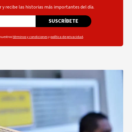
 y recibe las historias más importantes del día.
SUSCRÍBETE
 nuestros
términos y condiciones
y
política de privacidad
.