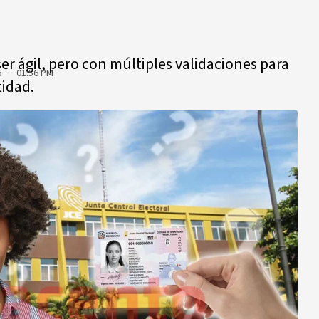
er ágil, pero con múltiples validaciones para
6 · 01:56 PM
tidad.