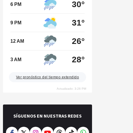
30°
6 PM
31°
9 PM
26°
12 AM
28°
3 AM
Ver pronóstico del tiempo extendido
Actualizado: 3:26 PM
SÍGUENOS EN NUESTRAS REDES