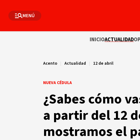
MENÚ
INICIO
ACTUALIDAD
OP
Acento
|
Actualidad
|
12 de abril
NUEVA CÉDULA
¿Sabes cómo vas
a partir del 12 d
mostramos el p