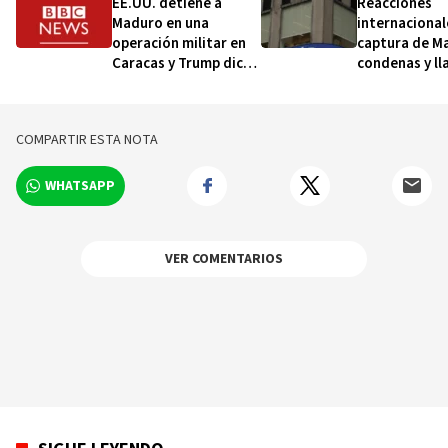
EE.UU. detiene a
Reacciones
Maduro en una
internacionale
operación militar en
captura de M
Caracas y Trump dice
condenas y l
que su país dirigirá
una transició
Venezuela hasta que
democrática
haya una transición
COMPARTIR ESTA NOTA
WHATSAPP
VER COMENTARIOS