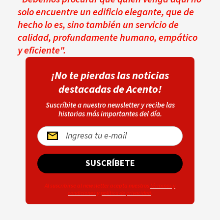
solo encuentre un edificio elegante, que de
hecho lo es, sino también un servicio de
calidad, profundamente humano, empático
y eficiente".
¡No te pierdas las noticias
destacadas de Acento!
Suscríbite a nuestro newsletter y recibe las
historias más importantes del día.
SUSCRÍBETE
Al suscribirse al newsletter acepta nuestros
términos y
condiciones
y
política de privacidad
.