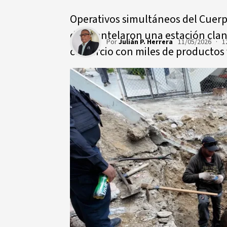
Operativos simultáneos del Cuerp
desmantelaron una estación clan
Por
Julián P. Herrera
11/05/2026 · 1
comercio con miles de productos f