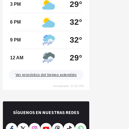
29°
3 PM
32°
6 PM
32°
9 PM
29°
12 AM
Ver pronóstico del tiempo extendido
Actualizado: 12:20 PM
SÍGUENOS EN NUESTRAS REDES