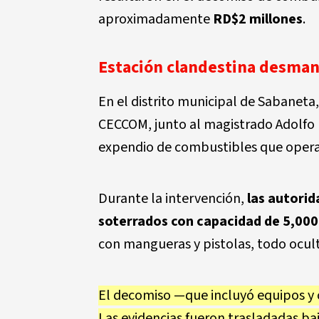
aproximadamente
RD$2 millones
.
Estación clandestina desman
En el distrito municipal de Sabaneta
CECCOM, junto al magistrado Adolfo F
expendio de combustibles que opera
Durante la intervención,
las autori
soterrados con capacidad de 5,000
con mangueras y pistolas, todo ocult
El decomiso —que incluyó equipos y
Las evidencias fueron trasladadas baj