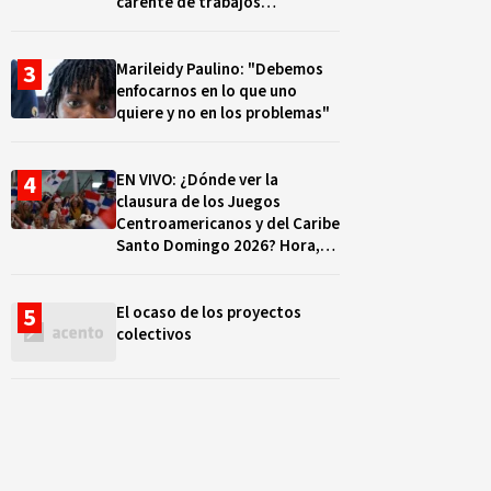
carente de trabajos
realizados, durante el 2019 y
2020
Marileidy Paulino: "Debemos
enfocarnos en lo que uno
quiere y no en los problemas"
EN VIVO: ¿Dónde ver la
clausura de los Juegos
Centroamericanos y del Caribe
Santo Domingo 2026? Hora,
lugar y quiénes cantarán
El ocaso de los proyectos
colectivos