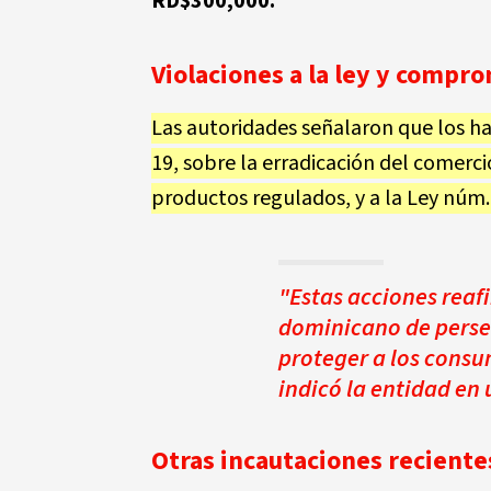
RD$300,000.
Violaciones a la ley y compr
Las autoridades señalaron que los ha
19
, sobre la erradicación del comercio
productos regulados, y a la
Ley núm.
"Estas acciones reaf
dominicano de perseg
proteger a los consum
indicó la entidad en
Otras incautaciones reciente