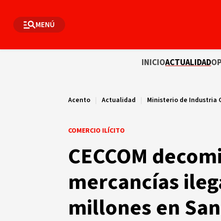
MENÚ
INICIO
ACTUALIDAD
OP
Acento
|
Actualidad
|
Ministerio de Industria
COMERCIO ILÍCITO
CECCOM decomis
mercancías ileg
millones en San