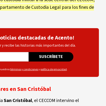
partamento de Custodia Legal para los fines de
noticias destacadas de Acento!
 y recibe las historias más importantes del día.
SUSCRÍBETE
 nuestros
términos y condiciones
y
política de privacidad
.
ares en San Cristóbal
ia
San Cristóbal
, el CECCOM intervino el