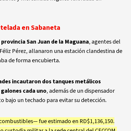
telada en Sabaneta
,
provincia San Juan de la Maguana
, agentes del
éliz Pérez, allanaron una estación clandestina de
ba de forma encubierta.
dades incautaron
dos tanques metálicos
 galones cada uno
, además de un dispensador
o bajo un techado para evitar su detección.
 combustibles— fue estimado en
RD$1,136,150
.
o custodia militar a la sede central del CECCOM,