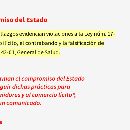
omiso del Estado
llazgos evidencian violaciones a la
Ley núm. 17-
 ilícito, el contrabando y la falsificación de
 42-01
, General de Salud.
irman el compromiso del Estado
uir dichas prácticas para
idores y al comercio lícito",
 un comunicado.
s