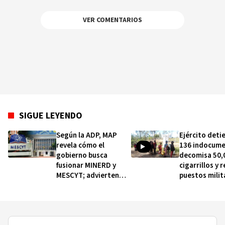
VER COMENTARIOS
SIGUE LEYENDO
Según la ADP, MAP
Ejército deti
revela cómo el
136 indocume
gobierno busca
decomisa 50,
fusionar MINERD y
cigarrillos y 
MESCYT; advierten
puestos milit
movilización
la frontera