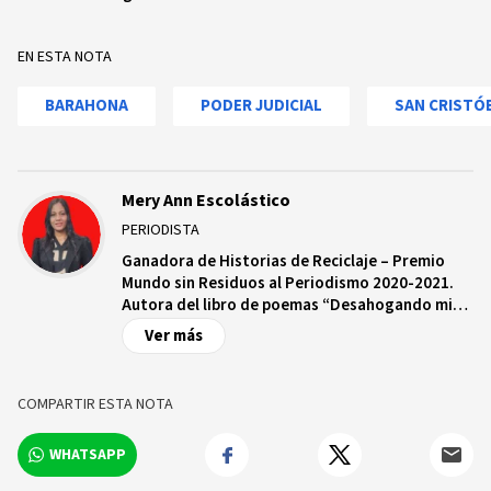
EN ESTA NOTA
BARAHONA
PODER JUDICIAL
SAN CRISTÓ
Mery Ann Escolástico
PERIODISTA
Ganadora de Historias de Reciclaje – Premio
Mundo sin Residuos al Periodismo 2020-2021.
Autora del libro de poemas “Desahogando mis
deseos”. Periodista, Fotoperiodista,
Ver más
Corresponsal de Eventos, Abogada y Docente
en UNAPEC.
COMPARTIR ESTA NOTA
WHATSAPP