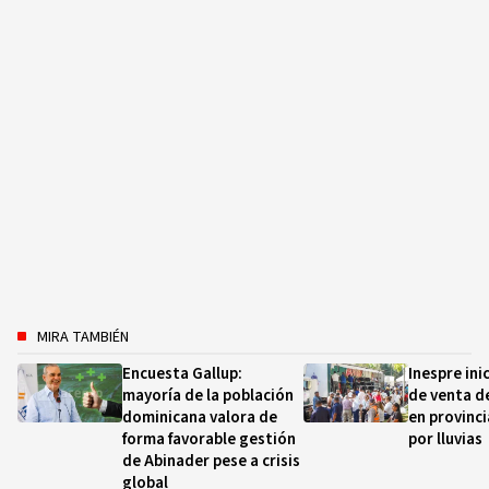
MIRA TAMBIÉN
Encuesta Gallup:
Inespre ini
mayoría de la población
de venta d
dominicana valora de
en provinc
forma favorable gestión
por lluvias
de Abinader pese a crisis
global