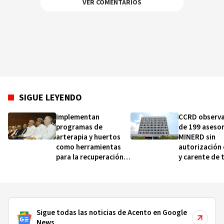
VER COMENTARIOS
SIGUE LEYENDO
Implementan
CCRD observ
programas de
de 199 asesor
arterapia y huertos
MINERD sin
como herramientas
autorización
para la recuperación y
y carente de 
la inclusión social
realizados, d
2019 y 2020
Sigue todas las noticias de Acento en Google
News