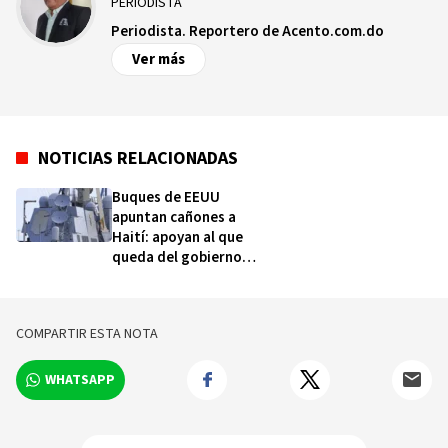
PERIODISTA
Periodista. Reportero de Acento.com.do
Ver más
NOTICIAS RELACIONADAS
Buques de EEUU
apuntan cañones a
Haití: apoyan al que
queda del gobierno
que expira este
sábado
COMPARTIR ESTA NOTA
WHATSAPP