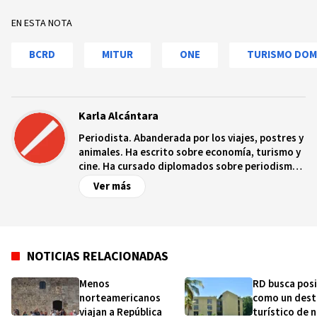
EN ESTA NOTA
BCRD
MITUR
ONE
TURISMO DOM
Karla Alcántara
Periodista. Abanderada por los viajes, postres y
animales. Ha escrito sobre economía, turismo y
cine. Ha cursado diplomados sobre periodismo
económico impartido por el Banco Central,
Ver más
periodismo de investigación por el Instituto
Tecnológico de Santo Domingo, finanzas por el
Ministerio de Hacienda y turismo gastronómico
por la Organización Internacional Italo-
Dominicano.
NOTICIAS RELACIONADAS
Menos
RD busca pos
norteamericanos
como un dest
viajan a República
turístico de 