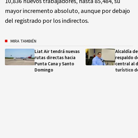
10,836 nuevos trabajadores, hasta 85,484, su
mayor incremento absoluto, aunque por debajo
del registrado por los indirectos.
MIRA TAMBIÉN
Liat Air tendrá nuevas
Alcaldía de
rutas directas hacia
respaldo d
Punta Cana y Santo
central al 
Domingo
turístico d