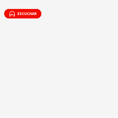
ESCUCHAR
ESCUCHAR