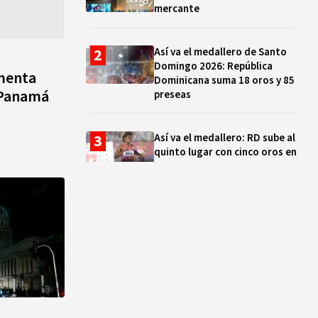
mercante
Así va el medallero de Santo
Domingo 2026: República
umenta
Dominicana suma 18 oros y 85
 Panamá
preseas
Así va el medallero: RD sube al
quinto lugar con cinco oros en
la jornada y otro recuperado
por apelación
Cámara de Cuentas detecta
expedientes incompletos de
operaciones por RD$16,600
millones en MINERD, entre
2019 y 2020
¿Sabes quién es Liranyi