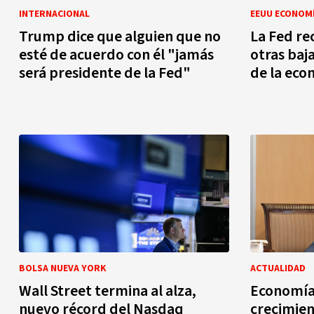
INTERNACIONAL
EEUU ECONOM
Trump dice que alguien que no
La Fed re
esté de acuerdo con él "jamás
otras baj
será presidente de la Fed"
de la ec
BOLSA NUEVA YORK
ACTUALIDAD
Wall Street termina al alza,
Economía
nuevo récord del Nasdaq
crecimien