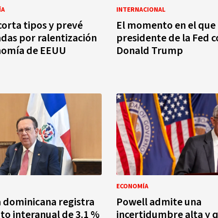
ÍA
INTERNACIONAL
corta tipos y prevé
El momento en el que
adas por ralentización
presidente de la Fed c
onomía de EEUU
Donald Trump
ECONOMÍA
 dominicana registra
Powell admite una
to interanual de 3.1 %
incertidumbre alta y q