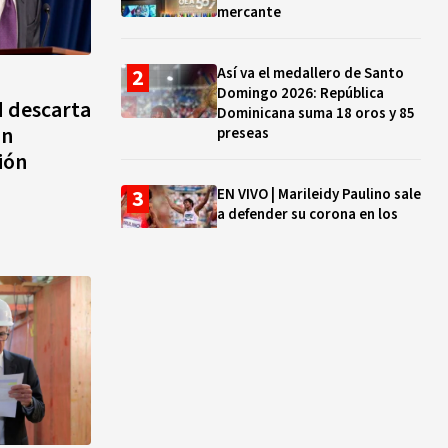
mercante
Así va el medallero de Santo
Domingo 2026: República
d descarta
Dominicana suma 18 oros y 85
un
preseas
ión
EN VIVO | Marileidy Paulino sale
a defender su corona en los
400 metros
Bono a Mil 2026-2027: cómo
consultar si están tus hijos e
hijas en la lista y cuándo
puedes cobrar
¿Qué se celebra hoy en el
mundo? Efemérides del 5 de