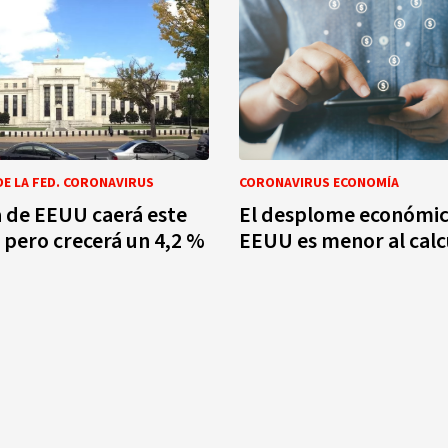
DE LA FED. CORONAVIRUS
CORONAVIRUS ECONOMÍA
 de EEUU caerá este
El desplome económic
 pero crecerá un 4,2 %
EEUU es menor al cal