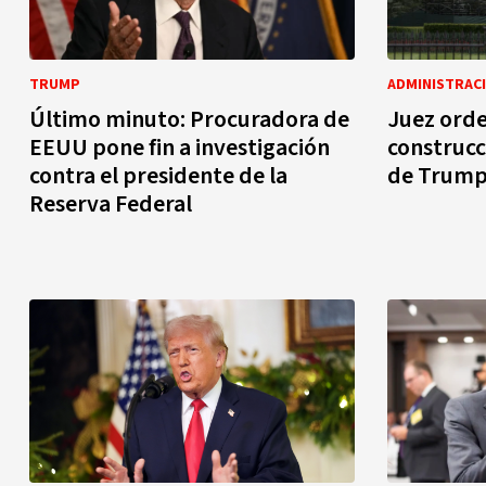
TRUMP
ADMINISTRAC
Último minuto: Procuradora de
Juez orde
EEUU pone fin a investigación
construcc
contra el presidente de la
de Trump 
Reserva Federal