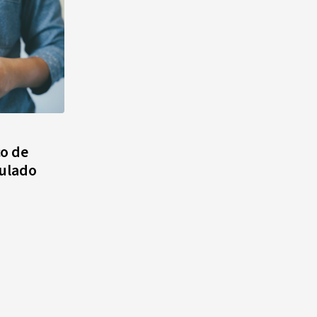
o de
culado