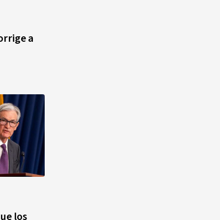
agosto, hechos y
conmemoraciones de esta
fecha
orrige a
ue los