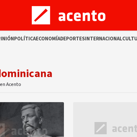
INIÓN
POLÍTICA
ECONOMÍA
DEPORTES
INTERNACIONAL
CULT
 dominicana
 en Acento