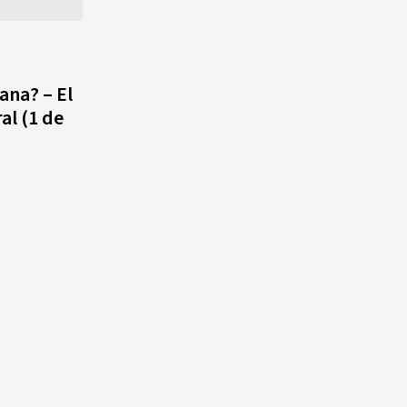
quinto lugar con cinco oros en
la jornada y otro recuperado
por apelación
ana? – El
¿Quién era Román Ramos? El
ral (1 de
empresario que transformó el
comercio moderno en
República Dominicana