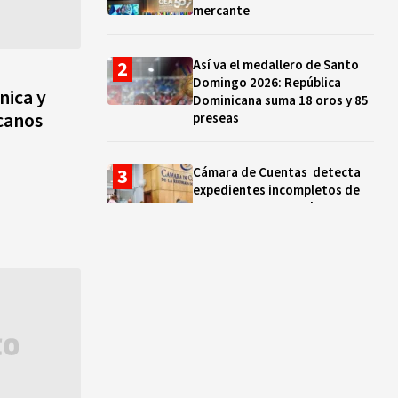
mercante
Así va el medallero de Santo
Domingo 2026: República
nica y
Dominicana suma 18 oros y 85
icanos
preseas
Cámara de Cuentas detecta
expedientes incompletos de
operaciones por RD$16,600
millones en MINERD, entre
2019 y 2020
¿Sabes quién es Liranyi
Alonso? La velocista
dominicana que rompió un
récord de casi 30 años
Así va el medallero: RD sube al