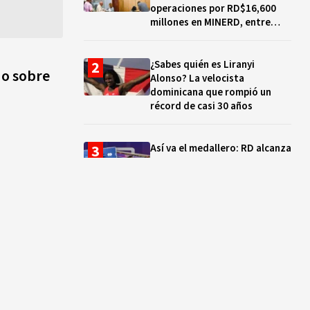
operaciones por RD$16,600
millones en MINERD, entre
2019 y 2020
¿Sabes quién es Liranyi
do sobre
Alonso? La velocista
dominicana que rompió un
récord de casi 30 años
Así va el medallero: RD alcanza
30 oros, supera a Puerto Rico
y se afianza en el quinto lugar
Muere Jorge Frías, diputado
del PRM por Santo Domingo
Este
¿Qué se celebra hoy en el
mundo? Efemérides del 7 de