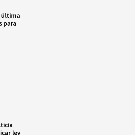
agosto, hechos y
conmemoraciones de esta
 última
fecha
s para
ticia
icar ley