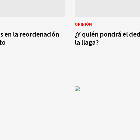
OPINIÓN
s en la reordenación
¿Y quién pondrá el de
to
la llaga?