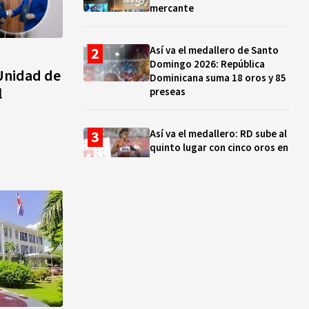
mercante
Así va el medallero de Santo
Domingo 2026: República
Unidad de
Dominicana suma 18 oros y 85
l
preseas
Así va el medallero: RD sube al
quinto lugar con cinco oros en
la jornada y otro recuperado
por apelación
Cámara de Cuentas detecta
expedientes incompletos de
operaciones por RD$16,600
millones en MINERD, entre
2019 y 2020
¿Sabes quién es Liranyi