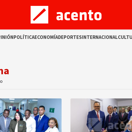
INIÓN
POLÍTICA
ECONOMÍA
DEPORTES
INTERNACIONAL
CULT
rna
to