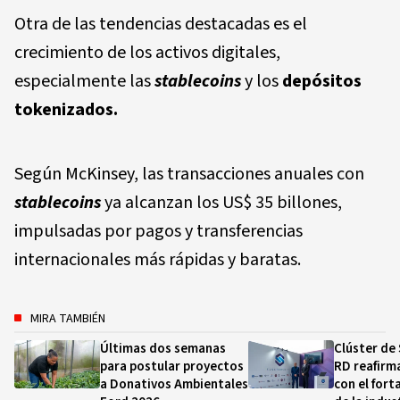
Otra de las tendencias destacadas es el
crecimiento de los activos digitales,
especialmente las
stablecoins
y los
depósitos
tokenizados.
Según McKinsey, las transacciones anuales con
stablecoins
ya alcanzan los US$ 35 billones,
impulsadas por pagos y transferencias
internacionales más rápidas y baratas.
MIRA TAMBIÉN
Últimas dos semanas
Clúster de
para postular proyectos
RD reafir
a Donativos Ambientales
con el fort