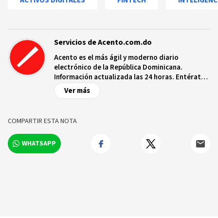
ACTIVOS DIGITALES
FINTECH
INTELIGENCI
Servicios de Acento.com.do
Acento es el más ágil y moderno diario
electrónico de la República Dominicana.
Información actualizada las 24 horas. Entérate
de las noticias y sucesos más importantes a
Ver más
nivel nacional e internacional, videos y fotos
sobre los hechos y los protagonistas más
relevantes en tiempo real.
COMPARTIR ESTA NOTA
WHATSAPP