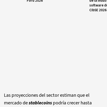
Ford 2026
de la indus
software d
CIbSE 2026
Las proyecciones del sector estiman que el
mercado de
stablecoins
podría crecer hasta