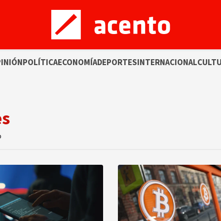
INIÓN
POLÍTICA
ECONOMÍA
DEPORTES
INTERNACIONAL
CULT
es
o