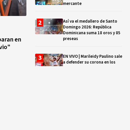
mercante
Así va el medallero de Santo
Domingo 2026: República
Dominicana suma 18 oros y 85
paran en
preseas
vio"
EN VIVO | Marileidy Paulino sale
a defender su corona en los
400 metros
Bono a Mil 2026-2027: cómo
consultar si están tus hijos e
hijas en la lista y cuándo
puedes cobrar
¿Qué se celebra hoy en el
mundo? Efemérides del 5 de