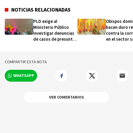
NOTICIAS RELACIONADAS
PLD exige al
Obispos domi
Ministerio Público
hacen duro r
investigar denuncias
contra la cor
de casos de presunta
en el sector s
corrupción
violencia en 
Pastoral 202
COMPARTIR ESTA NOTA
WHATSAPP
VER COMENTARIOS