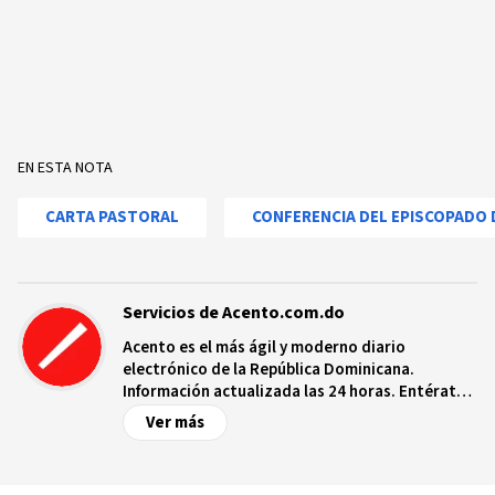
EN ESTA NOTA
CARTA PASTORAL
CONFERENCIA DEL EPISCOPADO 
Servicios de Acento.com.do
Acento es el más ágil y moderno diario
electrónico de la República Dominicana.
Información actualizada las 24 horas. Entérate
de las noticias y sucesos más importantes a
Ver más
nivel nacional e internacional, videos y fotos
sobre los hechos y los protagonistas más
relevantes en tiempo real.