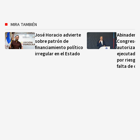
MIRA TAMBIÉN
José Horacio advierte
Abinader d
sobre patrón de
Congreso l
financiamiento político
autoriza p
irregular en el Estado
ejecutadas
por riesgos
falta de co