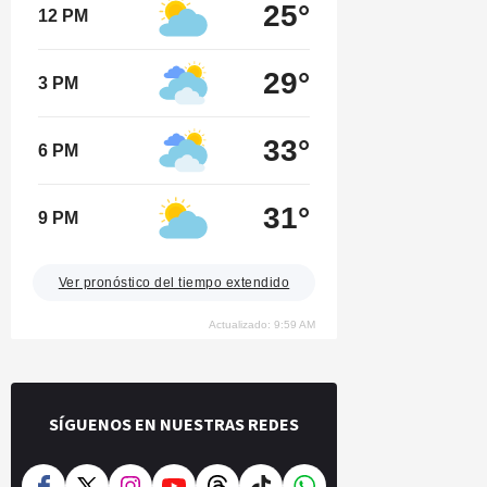
25°
12 PM
29°
3 PM
33°
6 PM
31°
9 PM
Ver pronóstico del tiempo extendido
Actualizado: 9:59 AM
SÍGUENOS EN NUESTRAS REDES