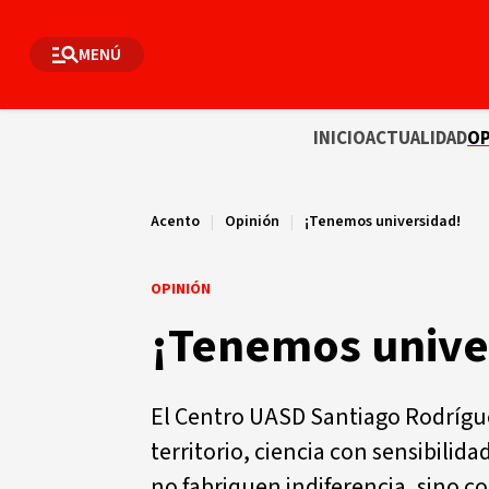
MENÚ
INICIO
ACTUALIDAD
OP
Acento
|
Opinión
|
¡Tenemos universidad!
OPINIÓN
¡Tenemos unive
El Centro UASD Santiago Rodríguez
territorio, ciencia con sensibilid
no fabriquen indiferencia, sino 