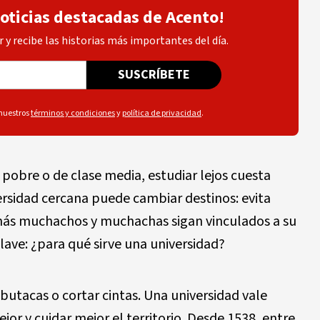
noticias destacadas de Acento!
 y recibe las historias más importantes del día.
SUSCRÍBETE
 nuestros
términos y condiciones
y
política de privacidad
.
pobre o de clase media, estudiar lejos cuesta
versidad cercana puede cambiar destinos: evita
 más muchachos y muchachas sigan vinculados a su
ave: ¿para qué sirve una universidad?
utacas o cortar cintas. Una universidad vale
jor y cuidar mejor el territorio. Desde 1538, entre