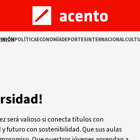
INIÓN
POLÍTICA
ECONOMÍA
DEPORTES
INTERNACIONAL
CULT
rsidad!
 será valioso si conecta títulos con
ad y futuro con sostenibilidad. Que sus aulas
compromiso. Que nuestros jóvenes aprendan a