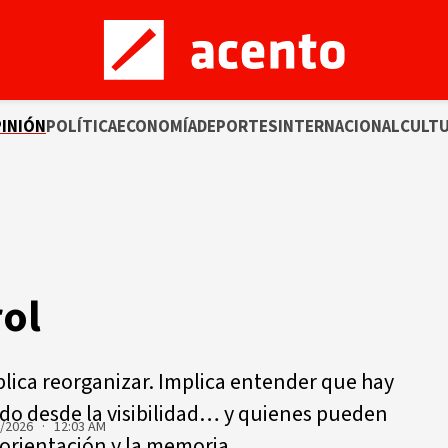
INIÓN
POLÍTICA
ECONOMÍA
DEPORTES
INTERNACIONAL
CULT
rol
lica reorganizar. Implica entender que hay
do desde la visibilidad… y quienes pueden
5/2026 · 12:03 AM
 orientación y la memoria.