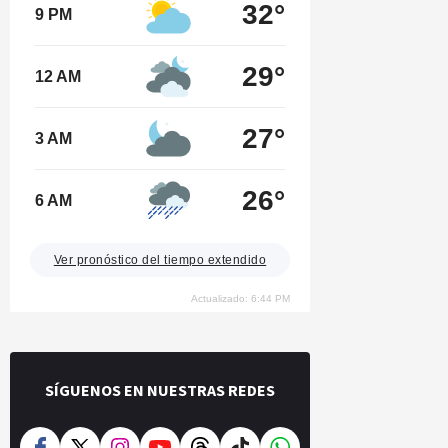
32°
9 PM
29°
12 AM
27°
3 AM
26°
6 AM
Ver pronóstico del tiempo extendido
Actualizado: 6:44 PM
SÍGUENOS EN NUESTRAS REDES