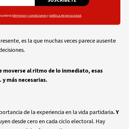
SUSCRÍBETE
 nuestros
términos y condiciones
y
política de privacidad
.
 presente, es la que muchas veces parece ausente
ecisiones.
e moverse al ritmo de lo inmediato, esas
 y más necesarias.
rtancia de la experiencia en la vida partidaria
. Y
ruyen desde cero en cada ciclo electoral. Hay