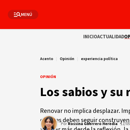
MENÚ
INICIO
ACTUALIDAD
OP
Acento
|
Opinión
|
experiencia política
OPINIÓN
Los sabios y su 
Renovar no implica desplazar. Imp
quienes deben seguir construyen
Por
Rossina Guerrero Heredia
12/0
aportar más desde la reflexión, la