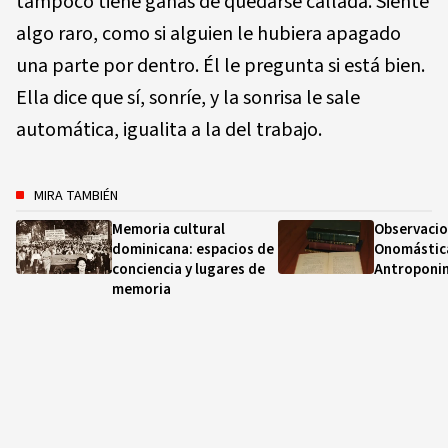
tampoco tiene ganas de quedarse callada. Siente
algo raro, como si alguien le hubiera apagado
una parte por dentro. Él le pregunta si está bien.
Ella dice que sí, sonríe, y la sonrisa le sale
automática, igualita a la del trabajo.
MIRA TAMBIÉN
Memoria cultural
Observacio
dominicana: espacios de
Onomástic
conciencia y lugares de
Antroponi
memoria